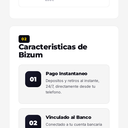
02
Caracteristicas de
Bizum
Pago Instantaneo
01
Depositos y retiros al instante,
24/7, directamente desde tu
telefono.
Vinculado al Banco
02
Conectado a tu cuenta bancaria