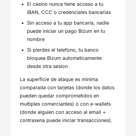
El casino nunca tiene acceso a tu
IBAN, CCC o credenciales bancarias
Sin acceso a tu app bancaria, nadie
puede iniciar un pago Bizum en tu
nombre
Si pierdes el telefono, tu banco
bloquea Bizum automaticamente
desde otra sesion
La superficie de ataque es minima
comparada con tarjetas (donde los datos
pueden quedar comprometidos en
multiples comerciantes) o con e-wallets
(donde alguien con acceso al email +
contrasena puede iniciar transacciones).