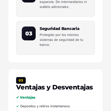
espanola. Sin intermediarios ni
wallets adicionales.
Seguridad Bancaria
03
Protegido por los mismos
sistemas de seguridad de tu
banco.
03
Ventajas y Desventajas
✔ Ventajas
Depositos y retiros instantaneos