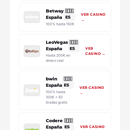
Betway
🇪🇸
VER CASINO
España
ES
→
100% hasta 150€
LeoVegas
🇪🇸
España
ES
VER
CASINO →
Hasta 200€ en
dinero real
bwin
🇪🇸
España
ES
VER CASINO
100% hasta
→
100€ + 50
tiradas gratis
Codere
🇪🇸
España
ES
VER CASINO