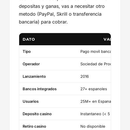
depositas y ganas, vas a necesitar otro
metodo (PayPal, Skrill o transferencia
bancaria) para cobrar.
DATO
VALOR
Tipo
Pago movil bancario
Operador
Sociedad de Procedimiento
Lanzamiento
2016
Bancos integrados
27+ espanoles
Usuarios
25M+ en Espana
Deposito casino
Instantaneo (< 5 segundos
Retiro casino
No disponible