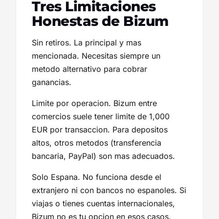
Tres Limitaciones
Honestas de Bizum
Sin retiros. La principal y mas
mencionada. Necesitas siempre un
metodo alternativo para cobrar
ganancias.
Limite por operacion. Bizum entre
comercios suele tener limite de 1,000
EUR por transaccion. Para depositos
altos, otros metodos (transferencia
bancaria, PayPal) son mas adecuados.
Solo Espana. No funciona desde el
extranjero ni con bancos no espanoles. Si
viajas o tienes cuentas internacionales,
Bizum no es tu opcion en esos casos.