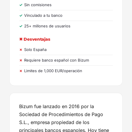
Sin comisiones
Vinculado a tu banco
25+ millones de usuarios
✖ Desventajas
Solo España
Requiere banco español con Bizum
Limites de 1,000 EUR/operación
Bizum fue lanzado en 2016 por la
Sociedad de Procedimientos de Pago
S.L., empresa propiedad de los
principales bancos espanoles. Hoy tiene