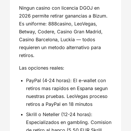
Ningun casino con licencia DGOJ en
2026 permite retirar ganancias a Bizum.
Es uniforme: 888casino, LeoVegas,
Betway, Codere, Casino Gran Madrid,
Casino Barcelona, Luckia — todos
requieren un metodo alternativo para
retiros.
Las opciones reales:
PayPal (4-24 horas): El e-wallet con
retiros mas rapidos en Espana segun
nuestras pruebas. LeoVegas proceso
retiros a PayPal en 18 minutos
Skrill o Neteller (12-24 horas):
Especializados en gambling. Comision
de retiro al banco (5,50 EUR Skrill,