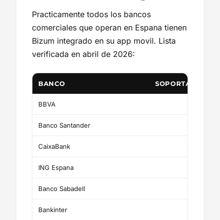
Practicamente todos los bancos
comerciales que operan en Espana tienen
Bizum integrado en su app movil. Lista
verificada en abril de 2026:
BANCO
SOPORTADO
BBVA
Banco Santander
CaixaBank
ING Espana
Banco Sabadell
Bankinter