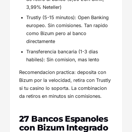
3,99% Neteller)
Trustly (5-15 minutos): Open Banking
europeo. Sin comisiones. Tan rapido
como Bizum pero al banco
directamente
Transferencia bancaria (1-3 dias
habiles): Sin comision, mas lento
Recomendacion practica: deposita con
Bizum por la velocidad, retira con Trustly
si tu casino lo soporta. La combinacion
da retiros en minutos sin comisiones.
27 Bancos Espanoles
con Bizum Integrado