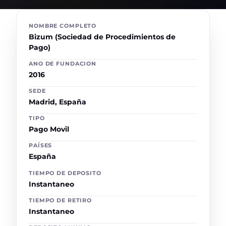
NOMBRE COMPLETO
Bizum (Sociedad de Procedimientos de
Pago)
ANO DE FUNDACION
2016
SEDE
Madrid, España
TIPO
Pago Movil
PAÍSES
España
TIEMPO DE DEPOSITO
Instantaneo
TIEMPO DE RETIRO
Instantaneo