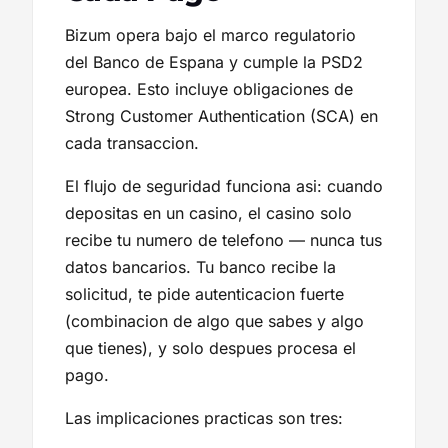
Bizum opera bajo el marco regulatorio
del Banco de Espana y cumple la PSD2
europea. Esto incluye obligaciones de
Strong Customer Authentication (SCA) en
cada transaccion.
El flujo de seguridad funciona asi: cuando
depositas en un casino, el casino solo
recibe tu numero de telefono — nunca tus
datos bancarios. Tu banco recibe la
solicitud, te pide autenticacion fuerte
(combinacion de algo que sabes y algo
que tienes), y solo despues procesa el
pago.
Las implicaciones practicas son tres: