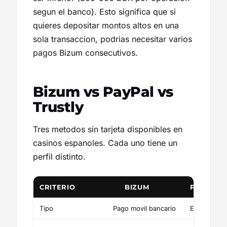
segun el banco). Esto significa que si
quieres depositar montos altos en una
sola transaccion, podrias necesitar varios
pagos Bizum consecutivos.
Bizum vs PayPal vs
Trustly
Tres metodos sin tarjeta disponibles en
casinos espanoles. Cada uno tiene un
perfil distinto.
CRITERIO
BIZUM
PAYPAL
Tipo
Pago movil bancario
E-wallet