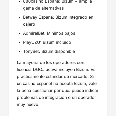
888casino Espana: Bizum + amplia
gama de alternativas
Betway Espana: Bizum integrado en
cajero
AdmiralBet: Minimos bajos
PlayUZU: Bizum incluido
TonyBet: Bizum disponible
La mayoria de los operadores con
licencia DGOJ activa incluyen Bizum. Es
practicamente estandar de mercado. Si
un casino espanol no acepta Bizum, vale
la pena cuestionar por que: puede indicar
problemas de integracion o un operador
muy nuevo.