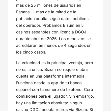
mas de 25 millones de usuarios en
Espana — mas de la mitad de la
poblacion adulta segun datos publicos
del operador. Probamos Bizum en 5
casinos espanoles con licencia DGOJ
durante abril de 2026. Los depositos se
acreditaron en menos de 4 segundos en
los cinco casos.
La velocidad es la principal ventaja, pero
no es la unica. Bizum no requiere abrir
cuenta en una plataforma intermedia.
Funciona desde la app de tu banco
espanol con tu numero de telefono. Cero
comisiones para el jugador. Sin embargo,
hay una limitacion absoluta: ningun
casino DGOJ acepta retiros via Bizum. Si