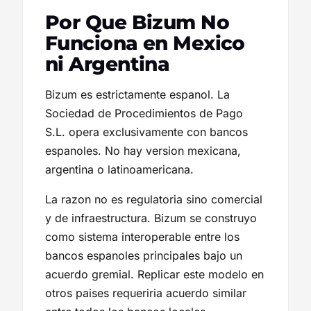
Por Que Bizum No
Funciona en Mexico
ni Argentina
Bizum es estrictamente espanol. La
Sociedad de Procedimientos de Pago
S.L. opera exclusivamente con bancos
espanoles. No hay version mexicana,
argentina o latinoamericana.
La razon no es regulatoria sino comercial
y de infraestructura. Bizum se construyo
como sistema interoperable entre los
bancos espanoles principales bajo un
acuerdo gremial. Replicar este modelo en
otros paises requeriria acuerdo similar