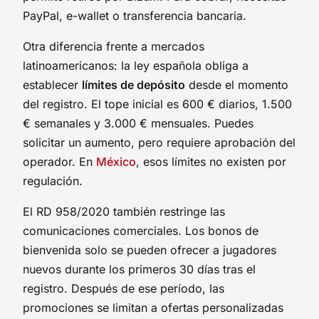
PayPal, e-wallet o transferencia bancaria.
Otra diferencia frente a mercados
latinoamericanos: la ley española obliga a
establecer
límites de depósito
desde el momento
del registro. El tope inicial es 600 € diarios, 1.500
€ semanales y 3.000 € mensuales. Puedes
solicitar un aumento, pero requiere aprobación del
operador. En
México
, esos límites no existen por
regulación.
El RD 958/2020 también restringe las
comunicaciones comerciales. Los bonos de
bienvenida solo se pueden ofrecer a jugadores
nuevos durante los primeros 30 días tras el
registro. Después de ese período, las
promociones se limitan a ofertas personalizadas