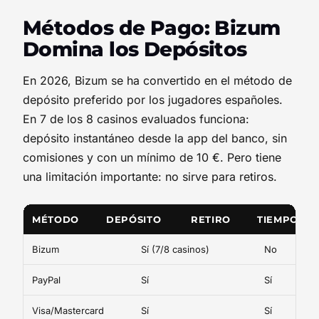
Métodos de Pago: Bizum
Domina los Depósitos
En 2026, Bizum se ha convertido en el método de
depósito preferido por los jugadores españoles.
En 7 de los 8 casinos evaluados funciona:
depósito instantáneo desde la app del banco, sin
comisiones y con un mínimo de 10 €. Pero tiene
una limitación importante: no sirve para retiros.
MÉTODO
DEPÓSITO
RETIRO
TIEMPO RE
Bizum
Sí (7/8 casinos)
No
PayPal
Sí
Sí
Visa/Mastercard
Sí
Sí