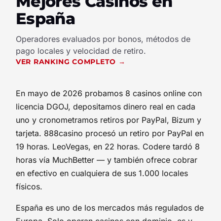
Mejores Casinos en
España
Operadores evaluados por bonos, métodos de
pago locales y velocidad de retiro.
VER RANKING COMPLETO →
En mayo de 2026 probamos 8 casinos online con
licencia DGOJ, depositamos dinero real en cada
uno y cronometramos retiros por PayPal, Bizum y
tarjeta. 888casino procesó un retiro por PayPal en
19 horas. LeoVegas, en 22 horas. Codere tardó 8
horas vía MuchBetter — y también ofrece cobrar
en efectivo en cualquiera de sus 1.000 locales
físicos.
España es uno de los mercados más regulados de