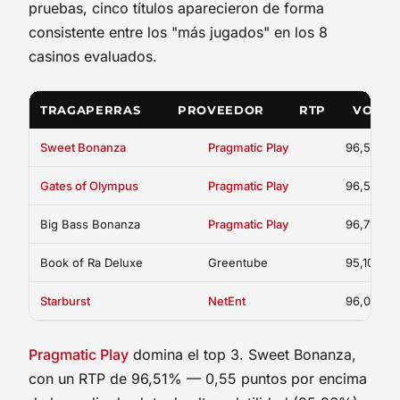
pruebas, cinco títulos aparecieron de forma
consistente entre los "más jugados" en los 8
casinos evaluados.
TRAGAPERRAS
PROVEEDOR
RTP
VOLAT
Sweet Bonanza
Pragmatic Play
96,51%
Gates of Olympus
Pragmatic Play
96,50%
Big Bass Bonanza
Pragmatic Play
96,71%
Book of Ra Deluxe
Greentube
95,10%
Starburst
NetEnt
96,09%
Pragmatic Play
domina el top 3. Sweet Bonanza,
con un RTP de 96,51% — 0,55 puntos por encima