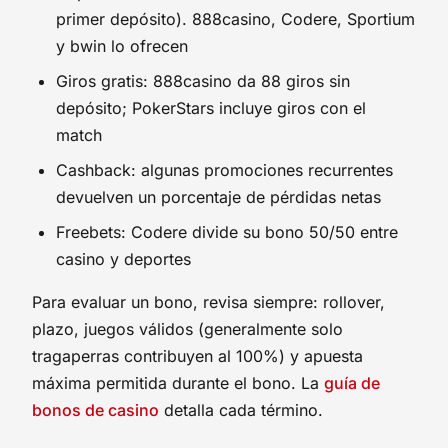
primer depósito). 888casino, Codere, Sportium
y bwin lo ofrecen
Giros gratis: 888casino da 88 giros sin
depósito; PokerStars incluye giros con el
match
Cashback: algunas promociones recurrentes
devuelven un porcentaje de pérdidas netas
Freebets: Codere divide su bono 50/50 entre
casino y deportes
Para evaluar un bono, revisa siempre: rollover,
plazo, juegos válidos (generalmente solo
tragaperras contribuyen al 100%) y apuesta
máxima permitida durante el bono. La
guía de
bonos de casino
detalla cada término.