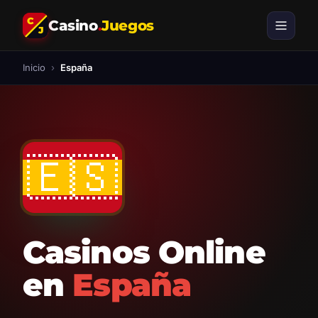
C
Casino
.
Juegos
J
Inicio
›
España
🇪🇸
Casinos Online
en
España