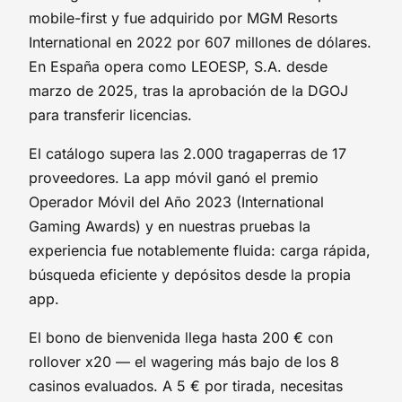
mobile-first y fue adquirido por MGM Resorts
International en 2022 por 607 millones de dólares.
En España opera como LEOESP, S.A. desde
marzo de 2025, tras la aprobación de la DGOJ
para transferir licencias.
El catálogo supera las 2.000 tragaperras de 17
proveedores. La app móvil ganó el premio
Operador Móvil del Año 2023 (International
Gaming Awards) y en nuestras pruebas la
experiencia fue notablemente fluida: carga rápida,
búsqueda eficiente y depósitos desde la propia
app.
El bono de bienvenida llega hasta 200 € con
rollover x20 — el wagering más bajo de los 8
casinos evaluados. A 5 € por tirada, necesitas