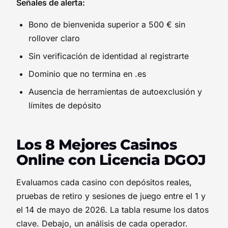
Señales de alerta:
Bono de bienvenida superior a 500 € sin
rollover claro
Sin verificación de identidad al registrarte
Dominio que no termina en .es
Ausencia de herramientas de autoexclusión y
límites de depósito
Los 8 Mejores Casinos
Online con Licencia DGOJ
Evaluamos cada casino con depósitos reales,
pruebas de retiro y sesiones de juego entre el 1 y
el 14 de mayo de 2026. La tabla resume los datos
clave. Debajo, un análisis de cada operador.