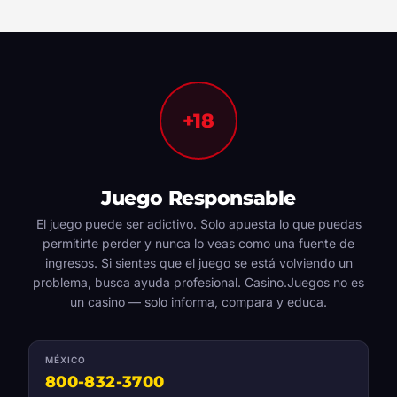
+18
Juego Responsable
El juego puede ser adictivo. Solo apuesta lo que puedas
permitirte perder y nunca lo veas como una fuente de
ingresos. Si sientes que el juego se está volviendo un
problema, busca ayuda profesional. Casino.Juegos no es
un casino — solo informa, compara y educa.
MÉXICO
800-832-3700