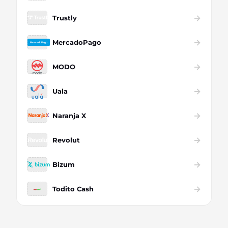
→
Trustly
→
MercadoPago
→
MODO
→
Uala
→
Naranja X
→
Revolut
→
Bizum
→
Todito Cash