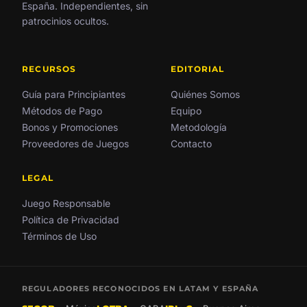
España. Independientes, sin
patrocinios ocultos.
RECURSOS
EDITORIAL
Guía para Principiantes
Quiénes Somos
Métodos de Pago
Equipo
Bonos y Promociones
Metodología
Proveedores de Juegos
Contacto
LEGAL
Juego Responsable
Política de Privacidad
Términos de Uso
REGULADORES RECONOCIDOS EN LATAM Y ESPAÑA