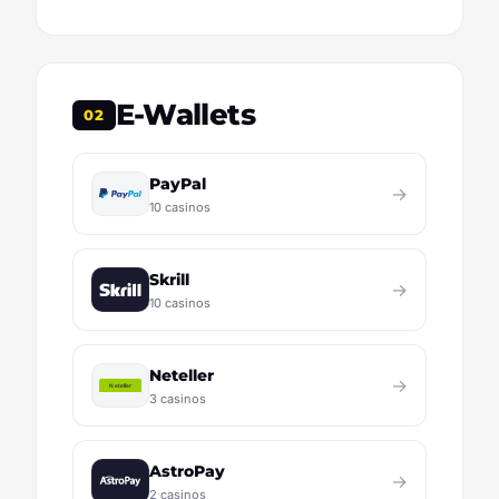
E-Wallets
02
PayPal
→
10 casinos
Skrill
→
10 casinos
Neteller
→
3 casinos
AstroPay
→
2 casinos