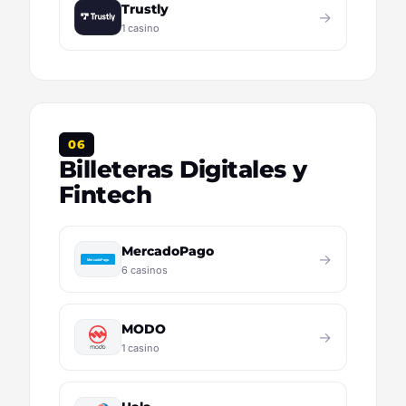
Trustly
→
1 casino
06
Billeteras Digitales y
Fintech
MercadoPago
→
6 casinos
MODO
→
1 casino