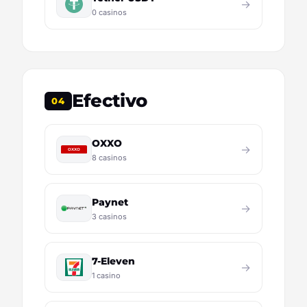
→
0 casinos
Efectivo
04
OXXO
→
8 casinos
Paynet
→
3 casinos
7-Eleven
→
1 casino