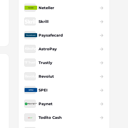
→
Neteller
→
Skrill
→
Paysafecard
→
AstroPay
→
Trustly
→
Revolut
→
SPEI
→
Paynet
→
Todito Cash