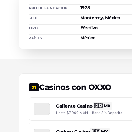
1978
ANO DE FUNDACION
Monterrey, México
SEDE
Efectivo
TIPO
México
PAÍSES
Casinos con OXXO
01
Caliente Casino
🇲🇽 MX
Hasta $7,000 MXN + Bono Sin Deposito
Codere Casino
🇲🇽 MX