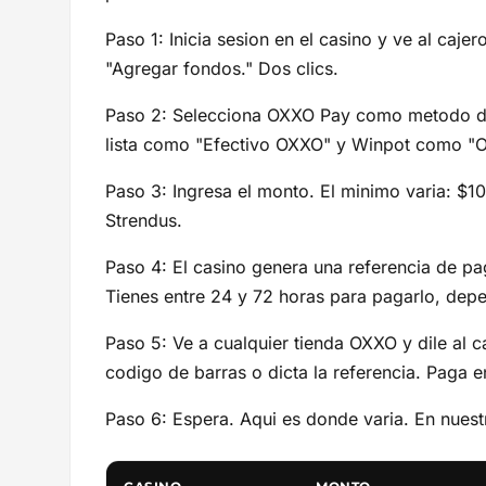
Paso 1: Inicia sesion en el casino y ve al cajer
"Agregar fondos." Dos clics.
Paso 2: Selecciona OXXO Pay como metodo de 
lista como "Efectivo OXXO" y Winpot como "
Paso 3: Ingresa el monto. El minimo varia: 
Strendus.
Paso 4: El casino genera una referencia de pa
Tienes entre 24 y 72 horas para pagarlo, depe
Paso 5: Ve a cualquier tienda OXXO y dile al c
codigo de barras o dicta la referencia. Paga e
Paso 6: Espera. Aqui es donde varia. En nuest