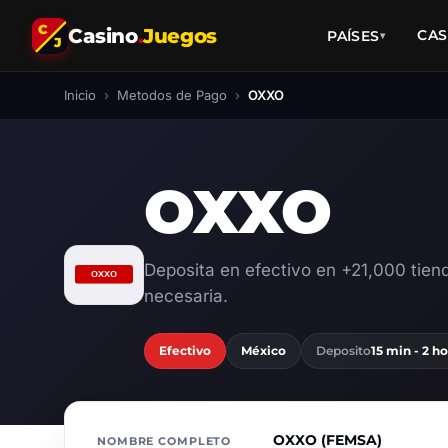
C
Casino
.
Juegos
CAS
PAÍSES
▾
J
Inicio
›
Metodos de Pago
›
OXXO
→
→
→
→
OXXO
→
→
→
→
Deposita en efectivo en +21,000 tie
necesaria.
Efectivo
México
Deposito
15 min - 2 h
OXXO (FEMSA)
NOMBRE COMPLETO