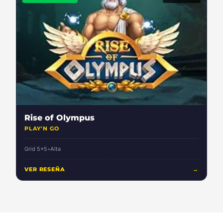
Rise of Olympus
PLAY'N GO
Grid 5x5
•
Alta
VER RESEÑA
→