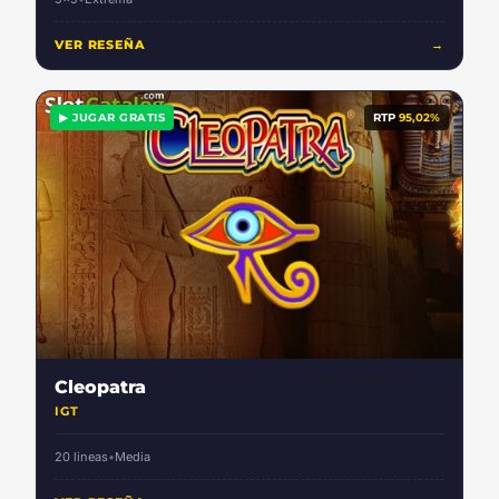
VER RESEÑA
→
▶ JUGAR GRATIS
RTP
95,02%
Cleopatra
IGT
20 lineas
•
Media