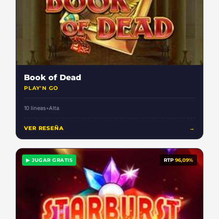
Book of Dead
PLAY'N GO
10 lineas
•
Alta
VER RESEÑA
→
▶ JUGAR GRATIS
RTP
96,09%