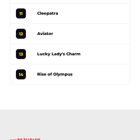
95
Cleopatra
11
97
Aviator
12
95
Lucky Lady's Charm
13
96
Rise of Olympus
14
ESTUDIOS