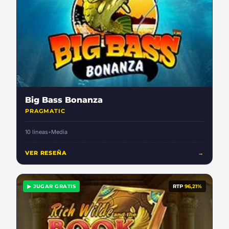
Big Bass Bonanza
PRAGMATIC
10 lineas
•
Media
VER RESEÑA
→
▶ JUGAR GRATIS
RTP
96,21%