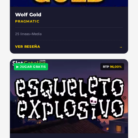
Wolf Gold
PRAGMATIC
25 lineas
•
Media
VER RESEÑA
→
▶ JUGAR GRATIS
RTP
96,00%