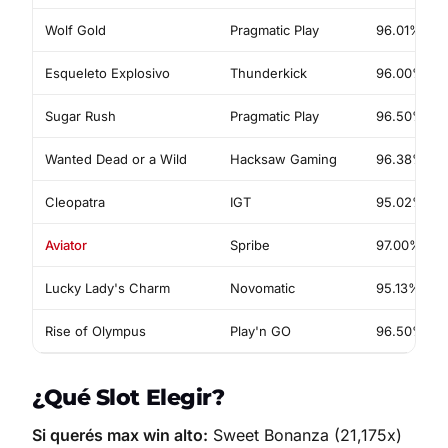
Wolf Gold
Pragmatic Play
96.01%
Esqueleto Explosivo
Thunderkick
96.00%
Sugar Rush
Pragmatic Play
96.50%
Wanted Dead or a Wild
Hacksaw Gaming
96.38%
Cleopatra
IGT
95.02%
Aviator
Spribe
97.00%
Lucky Lady's Charm
Novomatic
95.13%
Rise of Olympus
Play'n GO
96.50%
¿Qué Slot Elegir?
Si querés max win alto:
Sweet Bonanza (21,175x)