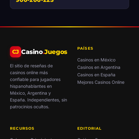
900-200-225
PAÍSES
Casino
.
Juegos
CJ
Casinos en México
El sitio de reseñas de
Casinos en Argentina
casinos online más
Casinos en España
confiable para jugadores
Mejores Casinos Online
hispanohablantes en
México, Argentina y
España. Independientes, sin
patrocinios ocultos.
RECURSOS
EDITORIAL