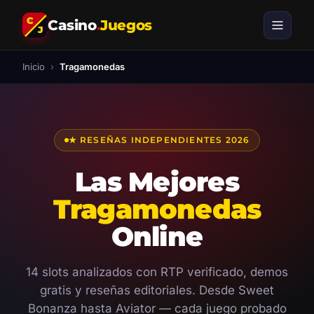
C
Casino
.
Juegos
J
Inicio
›
Tragamonedas
★ RESEÑAS INDEPENDIENTES 2026
Las Mejores
Tragamonedas
Online
14 slots analizados con RTP verificado, demos
gratis y reseñas editoriales. Desde Sweet
Bonanza hasta Aviator — cada juego probado