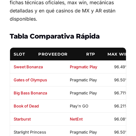
fichas técnicas oficiales, max win, mecánicas
detalladas y en qué casinos de MX y AR están
disponibles.
Tabla Comparativa Rápida
SLOT
PROVEEDOR
RTP
MAX WIN
Sweet Bonanza
Pragmatic Play
96.49%
Gates of Olympus
Pragmatic Play
96.50%
Big Bass Bonanza
Pragmatic Play
96.71%
Book of Dead
Play'n GO
96.21%
Starburst
NetEnt
96.08%
Starlight Princess
Pragmatic Play
96.50%