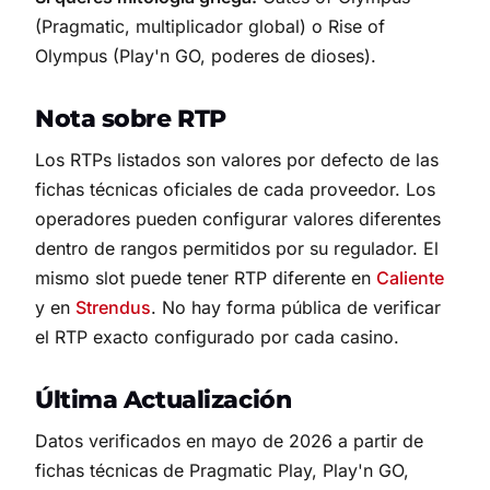
(Pragmatic, multiplicador global) o Rise of
Olympus (Play'n GO, poderes de dioses).
Nota sobre RTP
Los RTPs listados son valores por defecto de las
fichas técnicas oficiales de cada proveedor. Los
operadores pueden configurar valores diferentes
dentro de rangos permitidos por su regulador. El
mismo slot puede tener RTP diferente en
Caliente
y en
Strendus
. No hay forma pública de verificar
el RTP exacto configurado por cada casino.
Última Actualización
Datos verificados en mayo de 2026 a partir de
fichas técnicas de Pragmatic Play, Play'n GO,