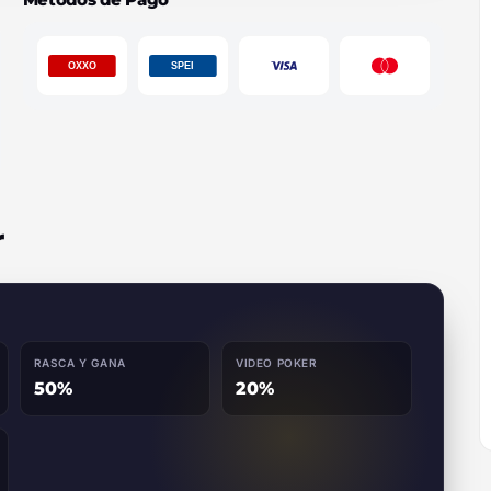
r
RASCA Y GANA
VIDEO POKER
50%
20%