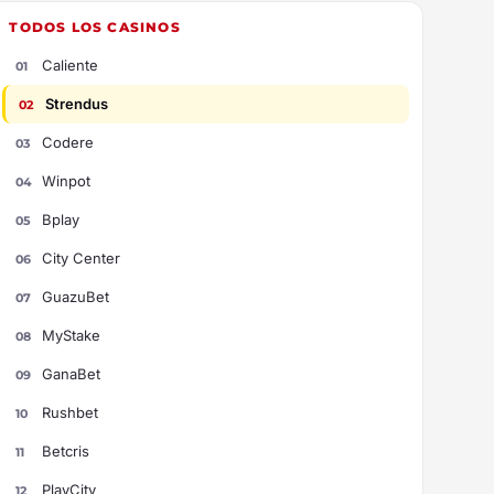
TODOS LOS CASINOS
Caliente
01
Strendus
02
Codere
03
Winpot
04
Bplay
05
City Center
06
GuazuBet
07
MyStake
08
GanaBet
09
Rushbet
10
Betcris
11
PlayCity
12