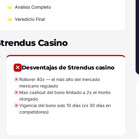
Análisis Completo
Veredicto Final
Strendus Casino
✕
Desventajas de Strendus casino
Rollover 40x — el más alto del mercado
✕
mexicano regulado
Max cashout del bono limitado a 2x el monto
✕
otorgado
Vigencia del bono solo 10 días (vs 30 días en
✕
competidores)