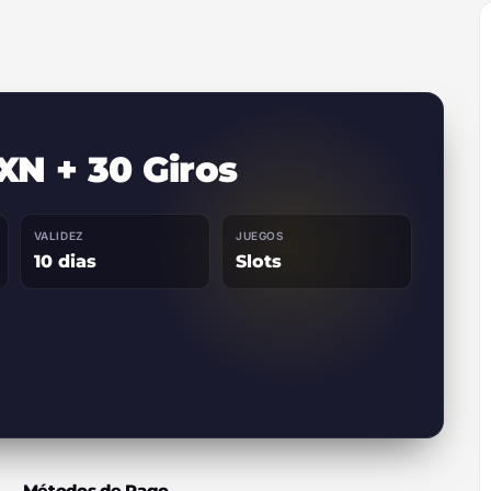
XN + 30 Giros
VALIDEZ
JUEGOS
10 dias
Slots
Métodos de Pago