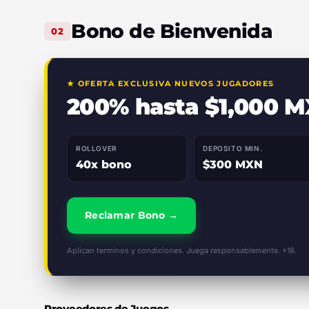
Bono de Bienvenida
02
★ OFERTA EXCLUSIVA NUEVOS JUGADORES
200% hasta $1,000 M
ROLLOVER
DEPOSITO MIN.
40x bono
$300 MXN
Reclamar Bono →
Aplican terminos y condiciones. Juega responsablemente. +18.
Proveedores de Juegos