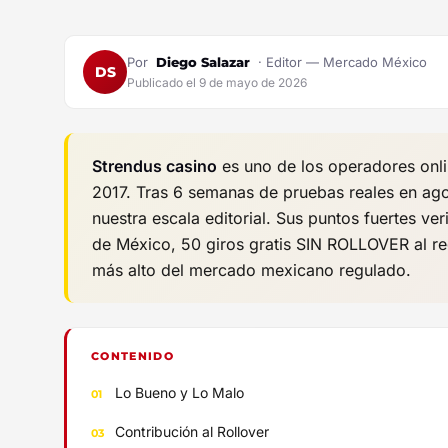
Por
Diego Salazar
Editor — Mercado México
DS
Publicado el 9 de mayo de 2026
Strendus casino
es uno de los operadores onli
2017. Tras 6 semanas de pruebas reales en ago
nuestra escala editorial. Sus puntos fuertes v
de México, 50 giros gratis SIN ROLLOVER al re
más alto del mercado mexicano regulado.
CONTENIDO
Lo Bueno y Lo Malo
Contribución al Rollover