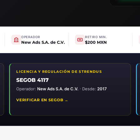
OPERADOR
RETIRO MIN.
New Ads S.A. de C.V.
$200 MXN
LICENCIA Y REGULACIÓN DE STRENDUS
SEGOB 4117
Operador:
New Ads S.A. de C.V.
· Desde:
2017
VERIFICAR EN SEGOB →