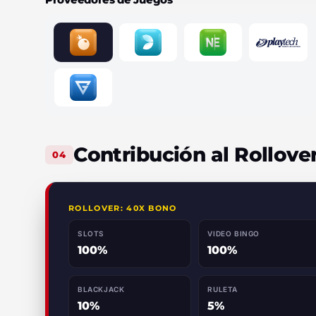
Contribución al Rollove
04
ROLLOVER: 40X BONO
SLOTS
VIDEO BINGO
100%
100%
BLACKJACK
RULETA
10%
5%