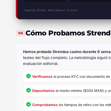
Vigencia: 10 dias · Max cashout: 2x bono
Cómo Probamos Strend
06
Hemos probado Strendus casino durante 6 sema
testeo del flujo completo. La metodología siguió
evaluación editorial
.
Verificamos
el proceso KYC con documento de 
Depositamos
el monto mínimo ($300 MXN) y un 
Comprobamos
los tiempos de retiro con los m