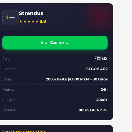
Strendus
8.8
★★★★★
Ir al Casino →
Pais
🇲🇽 MX
Licencia
SEGOB 4117
Bono
200% hasta $1,000 MXN + 30 Giros
Retiros
24h
Juegos
4000+
Soporte
800-STRENDUS
CASINOS SIMILARES