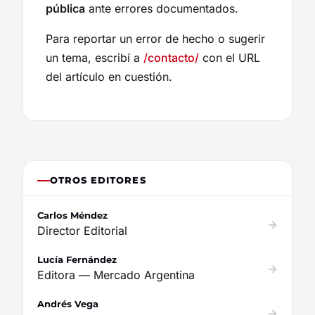
pública
ante errores documentados.
Para reportar un error de hecho o sugerir
un tema, escribí a
/contacto/
con el URL
del artículo en cuestión.
OTROS EDITORES
Carlos Méndez
→
Director Editorial
Lucía Fernández
→
Editora — Mercado Argentina
Andrés Vega
→