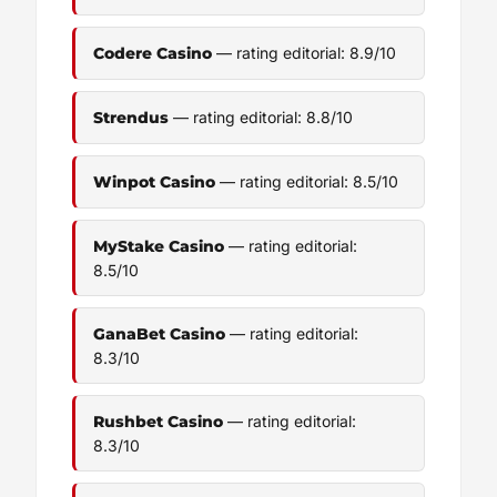
Codere Casino
— rating editorial: 8.9/10
Strendus
— rating editorial: 8.8/10
Winpot Casino
— rating editorial: 8.5/10
MyStake Casino
— rating editorial:
8.5/10
GanaBet Casino
— rating editorial:
8.3/10
Rushbet Casino
— rating editorial:
8.3/10