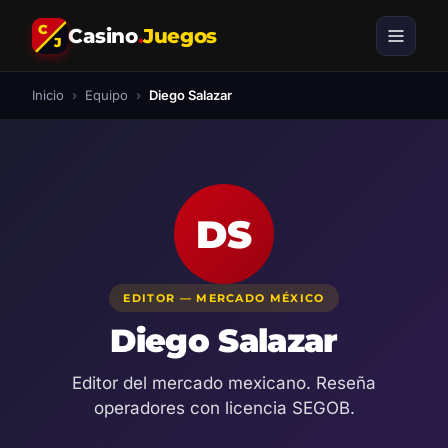
C
Casino
.
Juegos
J
Inicio
›
Equipo
›
Diego Salazar
DS
EDITOR — MERCADO MÉXICO
Diego Salazar
Editor del mercado mexicano. Reseña
operadores con licencia SEGOB.