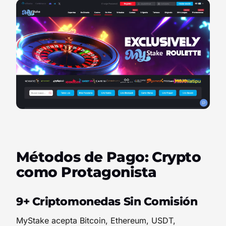
Métodos de Pago: Crypto
como Protagonista
9+ Criptomonedas Sin Comisión
MyStake acepta Bitcoin, Ethereum, USDT,