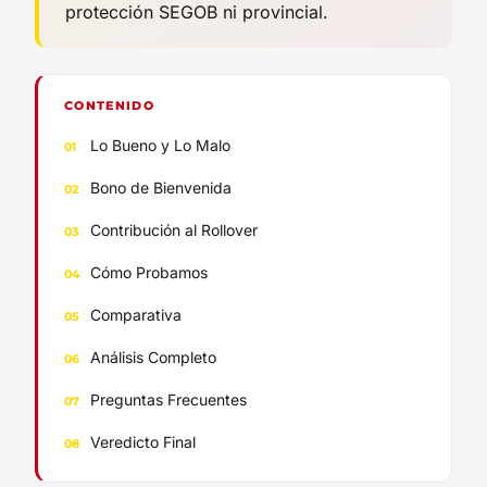
protección SEGOB ni provincial.
CONTENIDO
Lo Bueno y Lo Malo
Bono de Bienvenida
Contribución al Rollover
Cómo Probamos
Comparativa
Análisis Completo
Preguntas Frecuentes
Veredicto Final