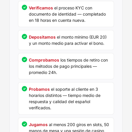
Verificamos
el proceso KYC con
documento de identidad — completado
en 18 horas en cuenta nueva.
Depositamos
el monto mínimo (EUR 20)
y un monto medio para activar el bono.
Comprobamos
los tiempos de retiro con
los métodos de pago principales —
promedio 24h.
Probamos
el soporte al cliente en 3
horarios distintos — tiempo medio de
respuesta y calidad del español
verificados.
Jugamos
al menos 200 giros en slots, 50
manos de mesa y una sesión de casino