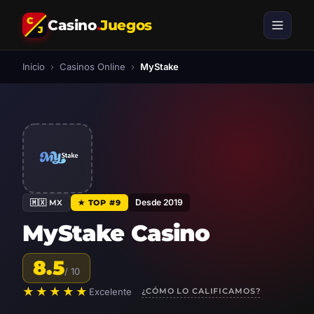
C
Casino
.
Juegos
J
Inicio
›
Casinos Online
›
MyStake
Desde 2019
🇲🇽 MX
★ TOP #9
MyStake Casino
8.5
/ 10
★★★★★
Excelente
¿CÓMO LO CALIFICAMOS?