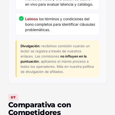
en vivo para evaluar latencia y catálogo.
Leímos
los términos y condiciones del
bono completos para identificar cláusulas
problemáticas.
Divulgación:
recibimos comisión cuando un
lector se registra a través de nuestros
enlaces. Las comisiones
no influyen en la
puntuación
; aplicamos el mismo proceso a
todos los operadores. Más en nuestra
política
de divulgación de afiliados
.
07
Comparativa con
Competidores