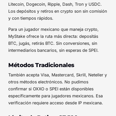
Litecoin, Dogecoin, Ripple, Dash, Tron y USDC.
Los depósitos y retiros en crypto son sin comisión
y con tiempos rápidos.
Para un jugador mexicano que maneja crypto,
MyStake ofrece la ruta más directa: depositás
BTC, jugás, retirás BTC. Sin conversiones, sin
intermediarios bancarios, sin esperas de SPEI.
Métodos Tradicionales
También acepta Visa, Mastercard, Skrill, Neteller y
otros métodos electrónicos. No pudimos
confirmar si OXXO o SPEI están disponibles
específicamente para jugadores mexicanos. Esa
verificación requiere acceso desde IP mexicana.