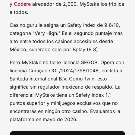
y
Codere
alrededor de 2,000. MyStake los triplica
a todos.
Casino.guru le asigna un Safety Index de 9.6/10,
categoría "Very High." Es el segundo puntaje más
alto entre todos los casinos accesibles desde
México, superado solo por Bplay (9.8).
Pero MyStake no tiene licencia SEGOB. Opera con
licencia Curaçao OGL/2024/1798/1048, emitida a
Santeda International B.V. Como 1win, esto
significa sin regulador mexicano de respaldo. La
diferencia: MyStake tiene un Safety Index 1.1
puntos superior y minijuegos exclusivos que no
encontrarás en ningún otro casino. Evaluamos la
plataforma en mayo de 2026.