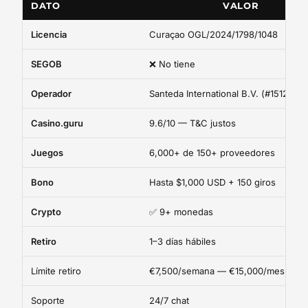
DATO
VALOR
Licencia
Curaçao OGL/2024/1798/1048
SEGOB
❌ No tiene
Operador
Santeda International B.V. (#151296)
Casino.guru
9.6/10 — T&C justos
Juegos
6,000+ de 150+ proveedores
Bono
Hasta $1,000 USD + 150 giros
Crypto
✅ 9+ monedas
Retiro
1–3 días hábiles
Límite retiro
€7,500/semana — €15,000/mes
Soporte
24/7 chat