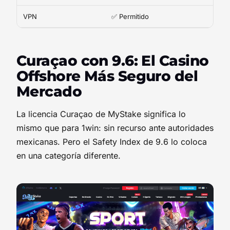
VPN
✅ Permitido
Curaçao con 9.6: El Casino
Offshore Más Seguro del
Mercado
La licencia Curaçao de MyStake significa lo
mismo que para 1win: sin recurso ante autoridades
mexicanas. Pero el Safety Index de 9.6 lo coloca
en una categoría diferente.