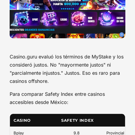
Casino.guru evaluó los términos de MyStake y los
consideró justos. No "mayormente justos" ni
"parcialmente injustos." Justos. Eso es raro para
casinos offshore.
Para comparar Safety Index entre casinos
accesibles desde México:
CASINO
SAFETY INDEX
Bplay
9.8
Provincial AR