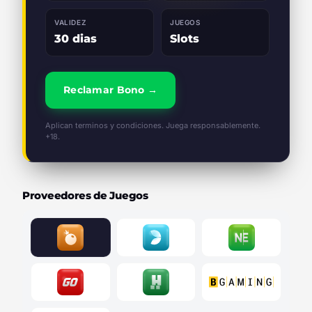
VALIDEZ
JUEGOS
30 dias
Slots
Reclamar Bono →
Aplican terminos y condiciones. Juega responsablemente.
+18.
Proveedores de Juegos