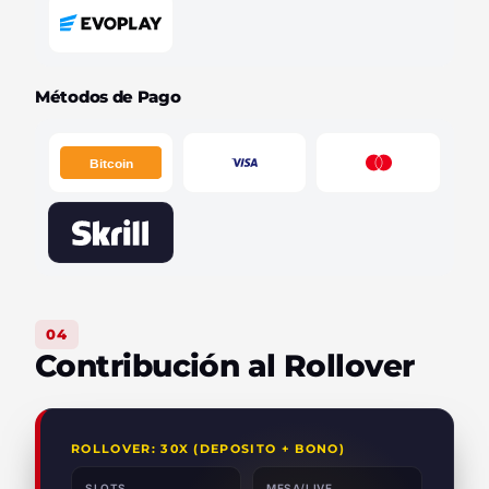
Métodos de Pago
04
Contribución al Rollover
ROLLOVER: 30X (DEPOSITO + BONO)
SLOTS
MESA/LIVE