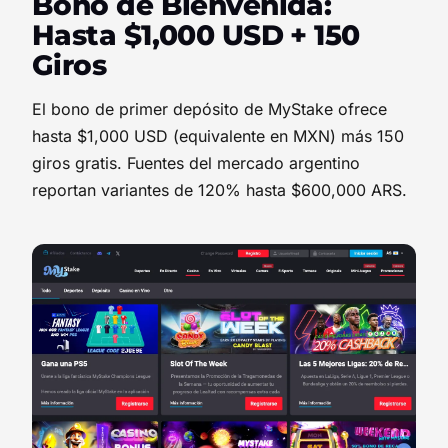
Bono de Bienvenida:
Hasta $1,000 USD + 150
Giros
El bono de primer depósito de MyStake ofrece
hasta $1,000 USD (equivalente en MXN) más 150
giros gratis. Fuentes del mercado argentino
reportan variantes de 120% hasta $600,000 ARS.