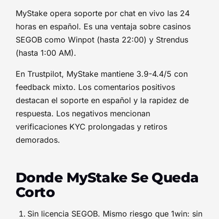
MyStake opera soporte por chat en vivo las 24
horas en español. Es una ventaja sobre casinos
SEGOB como Winpot (hasta 22:00) y Strendus
(hasta 1:00 AM).
En Trustpilot, MyStake mantiene 3.9-4.4/5 con
feedback mixto. Los comentarios positivos
destacan el soporte en español y la rapidez de
respuesta. Los negativos mencionan
verificaciones KYC prolongadas y retiros
demorados.
Donde MyStake Se Queda
Corto
Sin licencia SEGOB. Mismo riesgo que 1win: sin