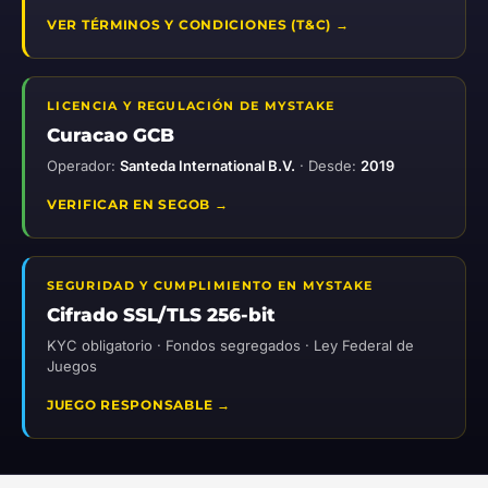
VER TÉRMINOS Y CONDICIONES (T&C) →
LICENCIA Y REGULACIÓN DE MYSTAKE
Curacao GCB
Operador:
Santeda International B.V.
· Desde:
2019
VERIFICAR EN SEGOB →
SEGURIDAD Y CUMPLIMIENTO EN MYSTAKE
Cifrado SSL/TLS 256-bit
KYC obligatorio · Fondos segregados · Ley Federal de
Juegos
JUEGO RESPONSABLE →