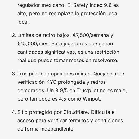
regulador mexicano. El Safety Index 9.6 es
alto, pero no reemplaza la protección legal
local.
Límites de retiro bajos. €7,500/semana y
€15,000/mes. Para jugadores que ganan
cantidades significativas, es una restricción
real que puede tomar meses en resolverse.
Trustpilot con opiniones mixtas. Quejas sobre
verificación KYC prolongada y retiros
demorados. Un 3.9/5 en Trustpilot no es malo,
pero tampoco es 4.5 como Winpot.
Sitio protegido por Cloudflare. Dificulta el
acceso para verificar términos y condiciones
de forma independiente.