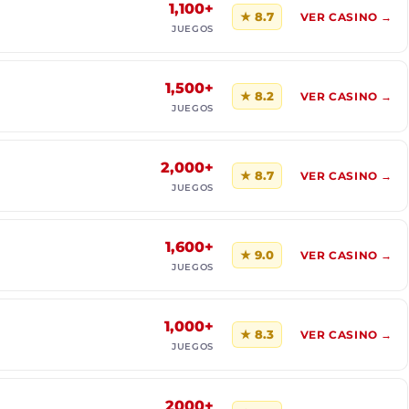
1,100+
★ 8.7
VER CASINO →
JUEGOS
1,500+
★ 8.2
VER CASINO →
JUEGOS
2,000+
★ 8.7
VER CASINO →
JUEGOS
1,600+
★ 9.0
VER CASINO →
JUEGOS
1,000+
★ 8.3
VER CASINO →
JUEGOS
2000+