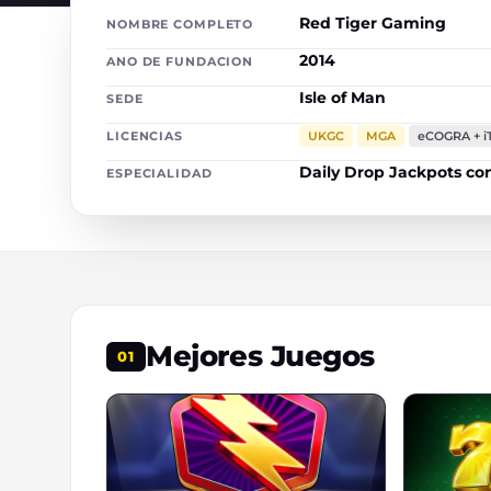
Red Tiger Gaming
NOMBRE COMPLETO
2014
ANO DE FUNDACION
Isle of Man
SEDE
LICENCIAS
UKGC
MGA
eCOGRA + i
Daily Drop Jackpots co
ESPECIALIDAD
Mejores Juegos
01
RTP 96,06%